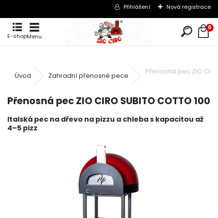
Přihlášení
Nová registrace
0
E-shop
Menu
Přenosná pec ZIO CIR
Úvod
Zahradní přenosné pece
Přenosná pec ZIO CIRO SUBITO COTTO 100
Italská pec na dřevo na pizzu a chleba s kapacitou až
4–5 pizz