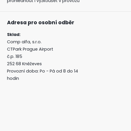
prohlédnout i vyzkoušet v provozu
Adresa pro osobní odběr
Sklad:
Comp alfa, s.r.o.
CTPark Prague Airport
č.p. 185
252 68 Kněževes
Provozní doba: Po - Pá od 8 do 14
hodin